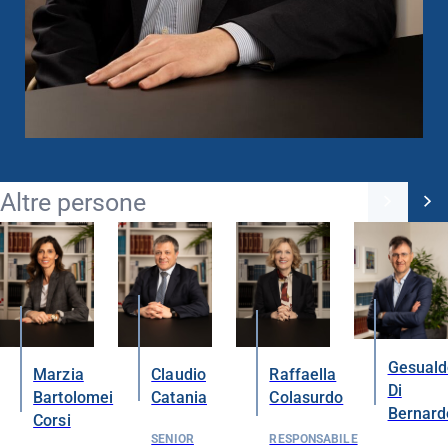
Altre persone
Gesuald
Marzia
Claudio
Raffaella
Di
Bartolomei
Catania
Colasurdo
Bernard
Corsi
SENIOR
RESPONSABILE