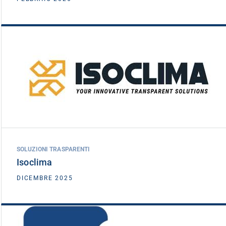
Isoclima
DATA INVESTIMENTO
DICEMBRE 2025
SOLUZIONI TRASPARENTI
Isoclima
VEDI DETTAGLIO
DICEMBRE 2025