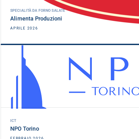
SPECIALITÀ DA FORNO SALATE
Alimenta Produzioni
VEDI DETTAGLIO
APRILE 2026
NPO Torino
DATA INVESTIMENTO
FEBBRAIO 2026
ICT
NPO Torino
VEDI DETTAGLIO
FEBBRAIO 2026