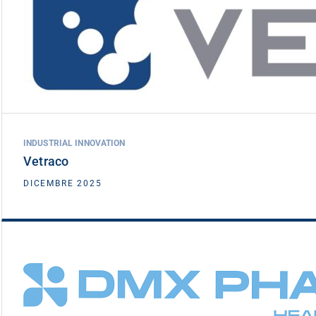
Vetraco
DATA INVESTIMENTO
DICEMBRE 2025
INDUSTRIAL INNOVATION
Vetraco
VEDI DETTAGLIO
DICEMBRE 2025
DMX Pharma
DATA INVESTIMENTO
NOVEMBRE 2025