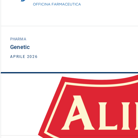
PHARMA
Genetic
VEDI DETTAGLIO
APRILE 2026
Alimenta Produzioni
DATA INVESTIMENTO
APRILE 2026