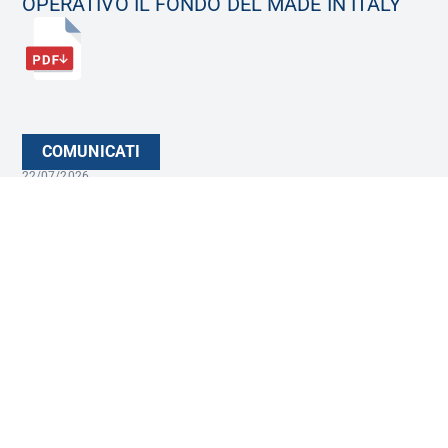
OPERATIVO IL FONDO DEL MADE IN ITALY
COMUNICATI
22/07/2026
Assegnata a Fondo Italiano d’Investimento la
gestione del Fondo Imprese del Fondo
Nazionale
RASSEGNA
FICC I, FICC II
22/07/2026
LA STAMPA