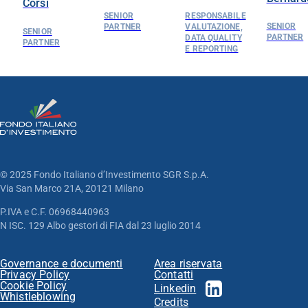
Corsi
SENIOR
RESPONSABILE
SENIOR
PARTNER
VALUTAZIONE,
SENIOR
PARTNER
DATA QUALITY
PARTNER
E REPORTING
© 2025 Fondo Italiano d’Investimento SGR S.p.A.
Via San Marco 21A, 20121 Milano
P.IVA e C.F. 06968440963
N ISC. 129 Albo gestori di FIA dal 23 luglio 2014
Governance e documenti
Area riservata
Privacy Policy
Contatti
Cookie Policy
Linkedin
Whistleblowing
Credits