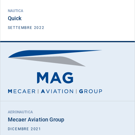
NAUTICA
Quick
VEDI DETTAGLIO
SETTEMBRE 2022
FICC I
Mecaer Aviation Group
DATA INVESTIMENTO
DICEMBRE 2021
AERONAUTICA
Mecaer Aviation Group
VEDI DETTAGLIO
DICEMBRE 2021