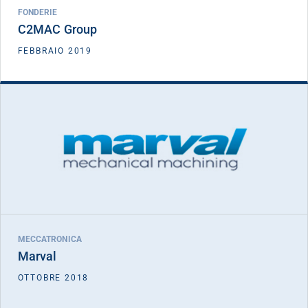
FONDERIE
C2MAC Group
VEDI DETTAGLIO
FEBBRAIO 2019
FICC I
Marval
DATA INVESTIMENTO
OTTOBRE 2018
MECCATRONICA
Marval
VEDI DETTAGLIO
OTTOBRE 2018