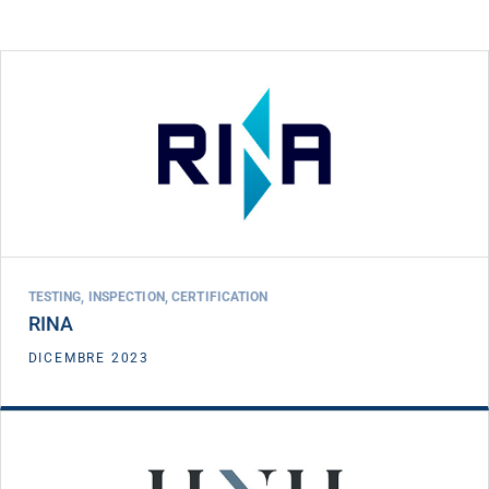
FICC I
FICC II
RINA
DATA INVESTIMENTO
DICEMBRE 2023
TESTING, INSPECTION, CERTIFICATION
RINA
VEDI DETTAGLIO
DICEMBRE 2023
FICC I
HNH Hospitality