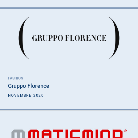
FICC I
Gruppo Florence
DATA INVESTIMENTO
NOVEMBRE 2020
FASHION
Gruppo Florence
VEDI DETTAGLIO
NOVEMBRE 2020
FICC I
Maticmind